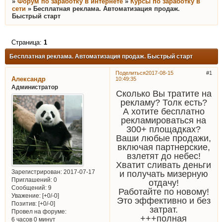
»
Форум по заработку в интернете
»
Курсы по заработку в
сети
»
Бесплатная реклама. Автоматизация продаж.
Быстрый старт
Страница:
1
Бесплатная реклама. Автоматизация продаж. Быстрый старт
Поделиться
2017-08-15
1
Александр
10:49:35
Администратор
Сколько Вы тратите на
рекламу? Толк есть?
А хотите бесплатно
рекламироваться на
300+ площадках?
Ваши любые продажи,
включая партнерские,
взлетят до небес!
Хватит сливать деньги
Зарегистрирован
: 2017-07-17
и получать мизерную
Приглашений:
0
отдачу!
Сообщений:
9
Работайте по новому!
Уважение:
[+0/-0]
Это эффективно и без
Позитив:
[+0/-0]
затрат.
Провел на форуме:
+++полная
6 часов 0 минут