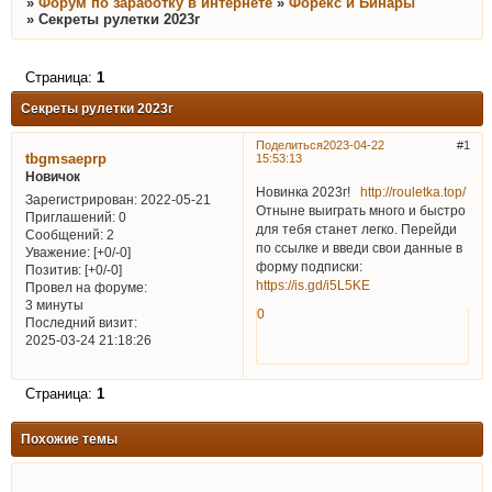
»
Форум по заработку в интернете
»
Форекс и Бинары
»
Секреты рулетки 2023г
Страница:
1
Секреты рулетки 2023г
Поделиться
2023-04-22
1
tbgmsaeprp
15:53:13
Новичок
Новинка 2023г!
http://rouletka.top/
Зарегистрирован
: 2022-05-21
Отныне выиграть много и быстро
Приглашений:
0
для тебя станет легко. Перейди
Сообщений:
2
по ссылке и введи свои данные в
Уважение:
[+0/-0]
форму подписки:
Позитив:
[+0/-0]
https://is.gd/i5L5KE
Провел на форуме:
3 минуты
0
Последний визит:
2025-03-24 21:18:26
Страница:
1
Похожие темы